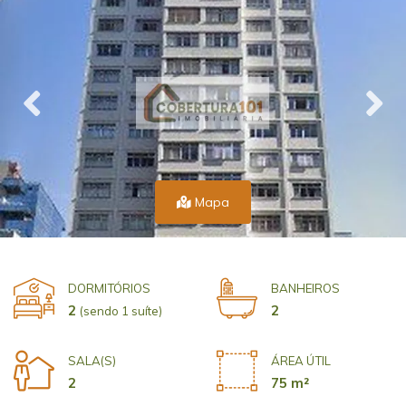
Mapa
DORMITÓRIOS
BANHEIROS
2
2
(sendo 1 suíte)
SALA(S)
ÁREA ÚTIL
2
75 m²