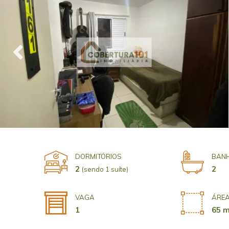
DORMITÓRIOS
BANH
2
2
(sendo 1 suíte)
VAGA
ÁREA
1
65 m