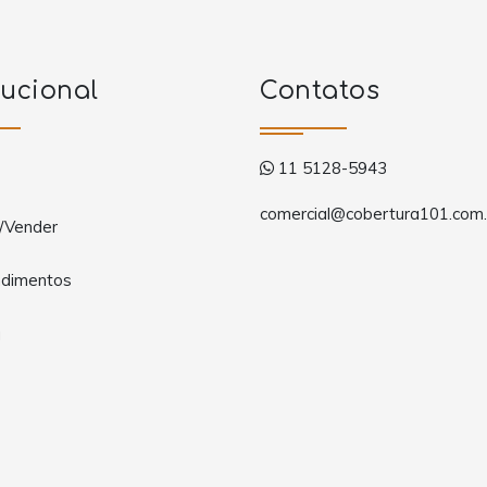
tucional
Contatos
11 5128-5943
comercial@cobertura101.com.
/Vender
dimentos
a