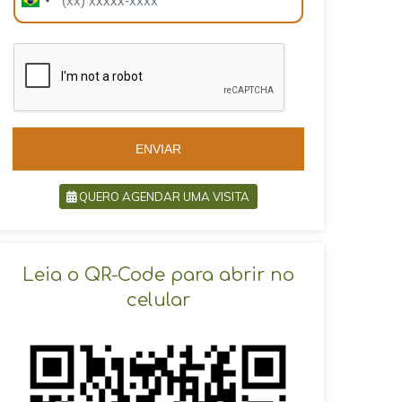
B
r
r
a
a
z
z
i
i
l
l
+
+
5
5
5
5
ENVIAR
QUERO AGENDAR UMA VISITA
SOLICITAR AGENDAMENTO
Leia o QR-Code para abrir no
celular
VOLTAR