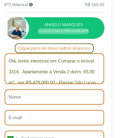
IPTU/Mensal
R$ 166,00
ANGELO MARQUES
CLIQUE E FALE POR WHATSAPP
Clique para ver meus outros anúncios.
Qual o melhor dia e horário pra você?
B