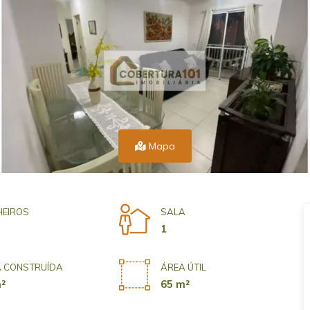
Mapa
EIROS
SALA
1
 CONSTRUÍDA
ÁREA ÚTIL
²
65 m²