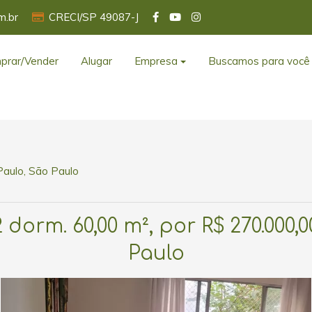
m.br
CRECI/SP 49087-J
prar/Vender
Alugar
Empresa
Buscamos para você
Paulo, São Paulo
orm. 60,00 m², por R$ 270.000,0
Paulo