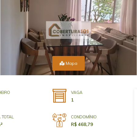
Mapa
EIRO
VAGA
1
 TOTAL
CONDOMÍNIO
²
R$ 468,79