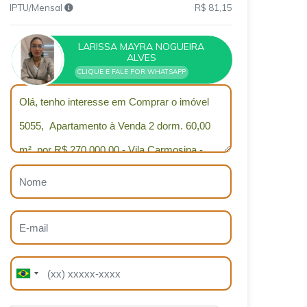
IPTU/Mensal
R$ 81,15
LARISSA MAYRA NOGUEIRA
ALVES
CLIQUE E FALE POR WHATSAPP
Qual o melhor dia e horário pra você?
B
B
r
r
a
a
z