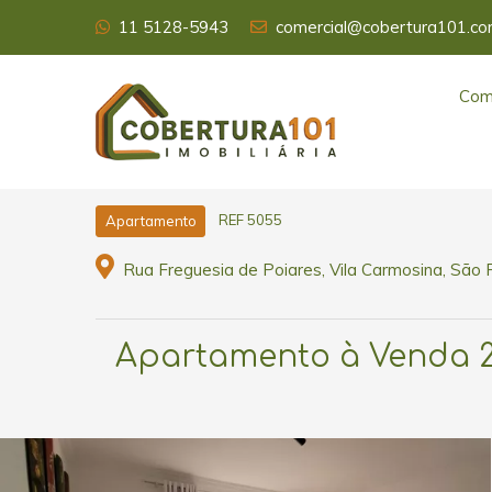
11 5128-5943
comercial@cobertura101.co
Com
REF 5055
Apartamento
Rua Freguesia de Poiares, Vila Carmosina, São 
Apartamento à Venda 2 d