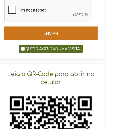
z
i
i
l
l
+
+
5
5
5
5
ENVIAR
QUERO AGENDAR UMA VISITA
SOLICITAR AGENDAMENTO
Leia o QR-Code para abrir no
celular
VOLTAR