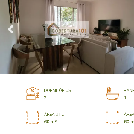
DORMITÓRIOS
BANH
2
1
ÁREA ÚTIL
ÁREA
60 m²
60 m