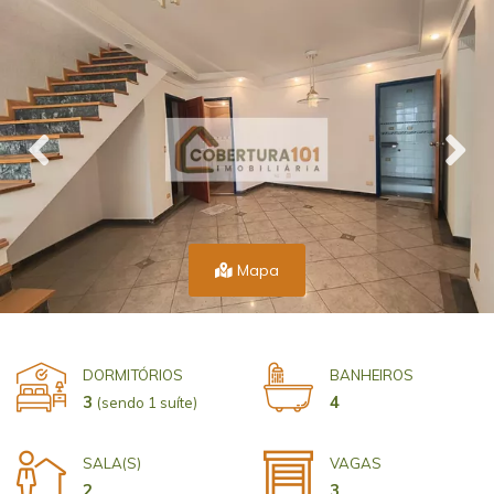
Mapa
DORMITÓRIOS
BANHEIROS
3
4
(sendo 1 suíte)
SALA(S)
VAGAS
2
3