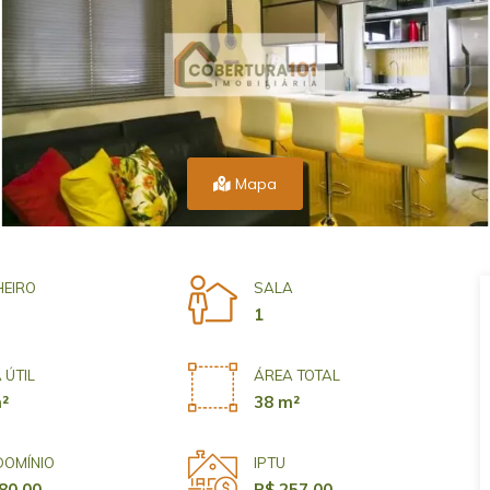
Mapa
EIRO
SALA
1
 ÚTIL
ÁREA TOTAL
²
38 m²
OMÍNIO
IPTU
80,00
R$ 257,00