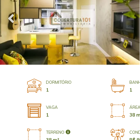
DORMITÓRIO
BANH
1
1
VAGA
ÁREA
1
38 m
TERRENO
COND
38 m²
R$ 9