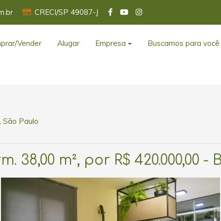
m.br
CRECI/SP 49087-J
prar/Vender
Alugar
Empresa
Buscamos para você
, São Paulo
. 38,00 m², por R$ 420.000,00 - 