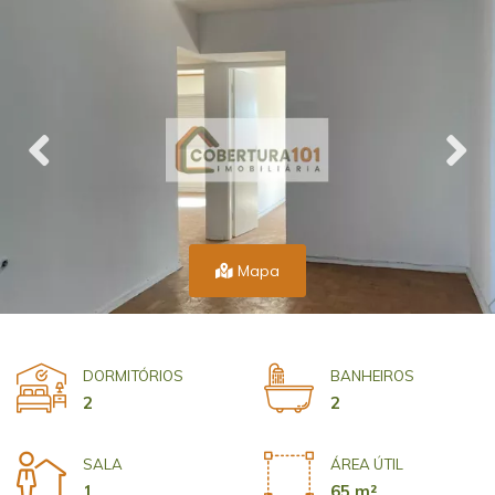
Mapa
DORMITÓRIOS
BANHEIROS
2
2
SALA
ÁREA ÚTIL
1
65 m²