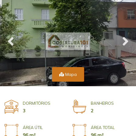
Mapa
DORMITÓRIOS
BANHEIROS
3
2
ÁREA ÚTIL
ÁREA TOTAL
96 m²
96 m²