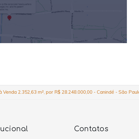
à Venda 2.352,63 m², por R$ 28.248.000,00 - Canindé - São Paul
tucional
Contatos