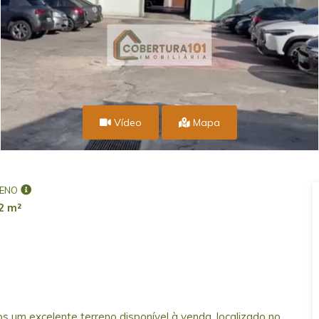
Vídeo
Mapa
ENO
2 m²
 um excelente terreno disponível à venda, localizado no