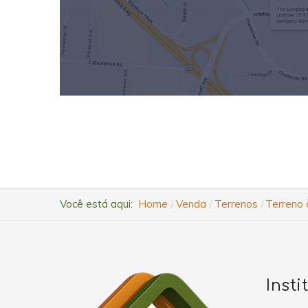
Você está aqui:
Home
Venda
Terrenos
Terreno 
Insti