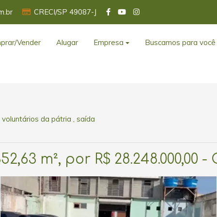
m.br
CRECI/SP 49087-J
prar/Vender
Alugar
Empresa
Buscamos para você
oluntários da pátria , saída
52,63 m², por R$ 28.248.000,00 -