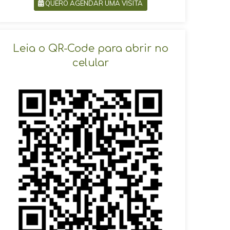
QUERO AGENDAR UMA VISITA
SOLICITAR AGENDAMENTO
Leia o QR-Code para abrir no
celular
VOLTAR