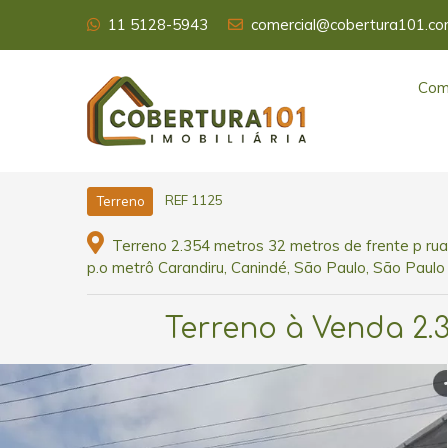
11 5128-5943
comercial@cobertura101.co
Com
REF 1125
Terreno
Terreno 2.354 metros 32 metros de frente p rua v
p.o metrô Carandiru, Canindé, São Paulo, São Paulo
Terreno à Venda 2.3