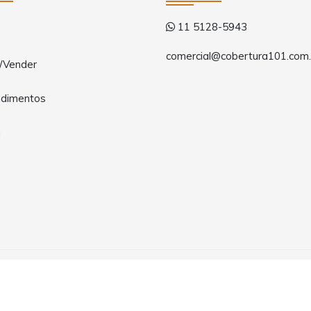
11 5128-5943
comercial@cobertura101.com.
/Vender
dimentos
a
 LTDA. Todos os direitos reservados.