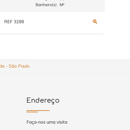
Banheiro(s)
M²
REF 3288
REF 
ade - São Paulo
Endereço
Faça-nos uma visita