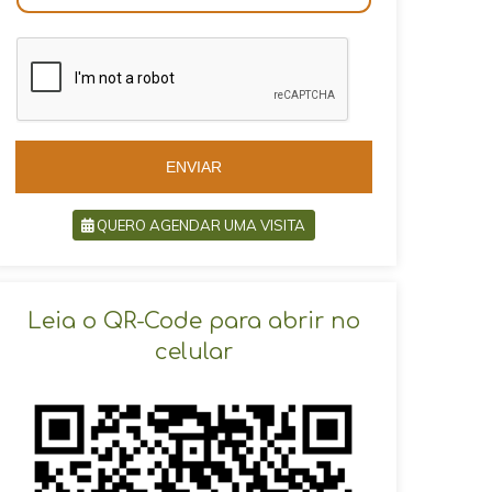
r
a
a
z
z
i
i
l
l
+
+
5
5
5
5
ENVIAR
QUERO AGENDAR UMA VISITA
SOLICITAR AGENDAMENTO
Leia o QR-Code para abrir no
celular
VOLTAR