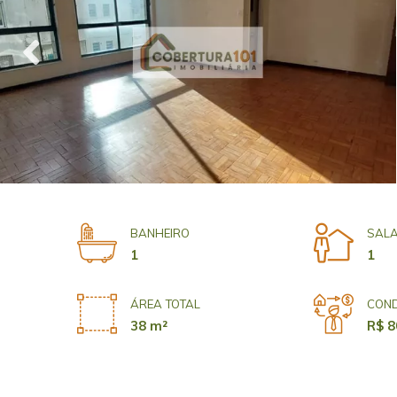
BANHEIRO
SAL
1
1
ÁREA TOTAL
COND
38 m²
R$ 8