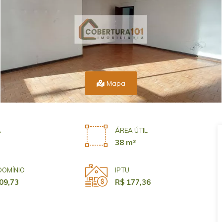
Mapa
A
ÁREA ÚTIL
38 m²
OMÍNIO
IPTU
09,73
R$ 177,36