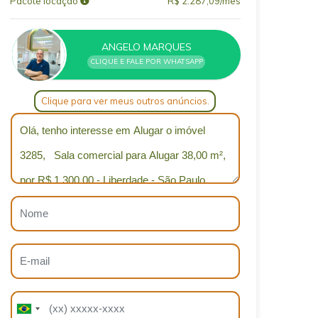
Pacote locação
R$ 2.287,09/mês
ANGELO MARQUES
CLIQUE E FALE POR WHATSAPP
Clique para ver meus outros anúncios.
Qual o melhor dia e horário pra você?
B
B
r