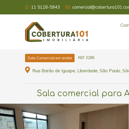
11 5128-5943
comercial@cobertura101.co
Com
REF 3285
Sala Comercial em andar
Rua Barão de Iguape, Liberdade, São Paulo, Sã
Sala comercial para Al