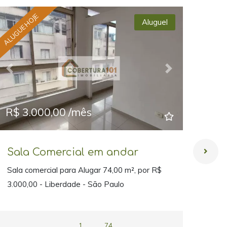
ALUGUE HOJE
ALUGUE
Aluguel
Previous
Next
Prev
R$ 3.000,00 /mês
R$ 
Sala Comercial em andar
Sal
Sala comercial para Alugar 74,00 m², por R$
Sala
3.000,00 - Liberdade - São Paulo
3.00
1
74