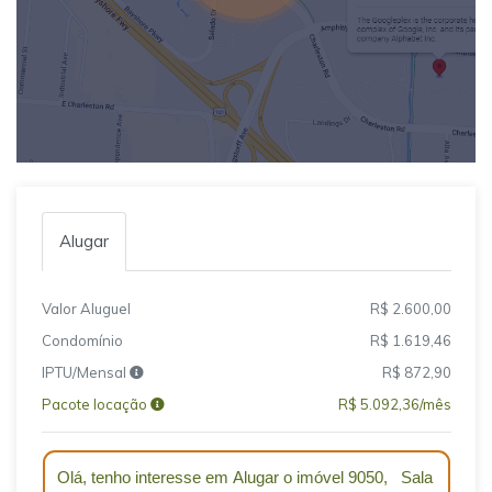
Alugar
Valor Aluguel
R$ 2.600,00
Condomínio
R$ 1.619,46
IPTU/Mensal
R$ 872,90
Pacote locação
R$ 5.092,36/mês
Qual o melhor dia e horário pra você?