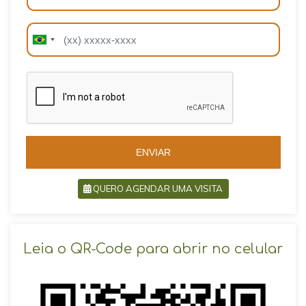
B
B
r
r
a
a
z
z
i
i
l
l
+
+
5
5
5
5
ENVIAR
QUERO AGENDAR UMA VISITA
SOLICITAR AGENDAMENTO
Leia o QR-Code para abrir no celular
VOLTAR