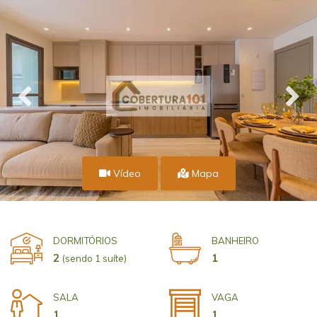
Vídeo
Mapa
DORMITÓRIOS
BANHEIRO
2
1
(sendo 1 suíte)
SALA
VAGA
1
1