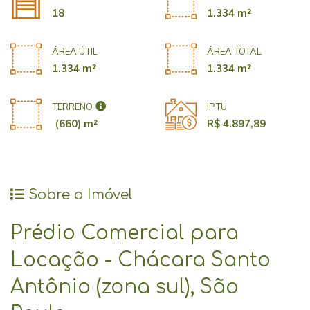
18
1.334 m²
ÁREA ÚTIL
ÁREA TOTAL
1.334 m²
1.334 m²
TERRENO
IPTU
(660) m²
R$ 4.897,89
Sobre o Imóvel
Prédio Comercial para
Locação - Chácara Santo
Antônio (zona sul), São