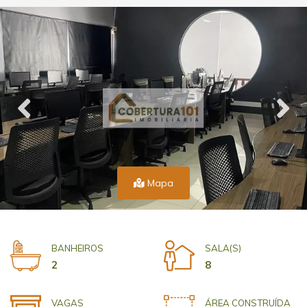
Mapa
BANHEIROS
SALA(S)
2
8
VAGAS
ÁREA CONSTRUÍDA