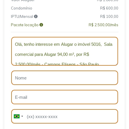
Condomínio
R$ 600,00
IPTU/Mensal
R$ 100,00
Pacote locação
R$ 2.500,00/mês
Qual o melhor dia e horário pra você?
B
B
r
r
a
a