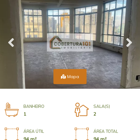
Mapa
BANHEIRO
SALA(S)
1
2
ÁREA ÚTIL
ÁREA TOTAL
94 m²
94 m²