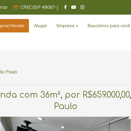
m.br
CRECI/SP 49087-J
prar/Vender
Alugar
Empresa
Buscamos para você
São Paulo
da com 36m², por R$659.000,00,
Paulo