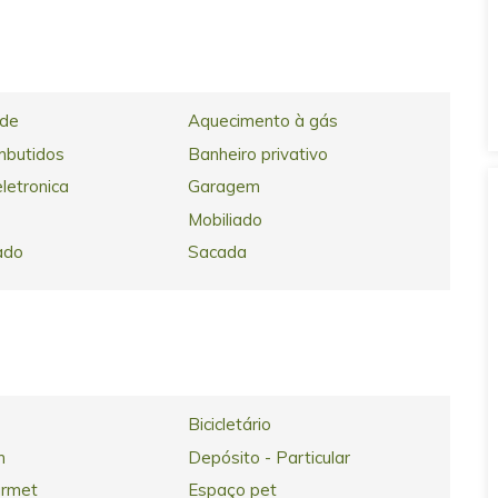
ade
Aquecimento à gás
mbutidos
Banheiro privativo
letronica
Garagem
Mobiliado
ado
Sacada
Bicicletário
h
Depósito - Particular
urmet
Espaço pet