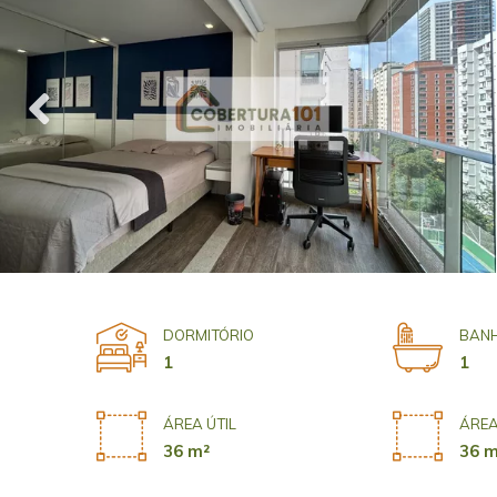
DORMITÓRIO
BANH
1
1
ÁREA ÚTIL
ÁREA
36 m²
36 m