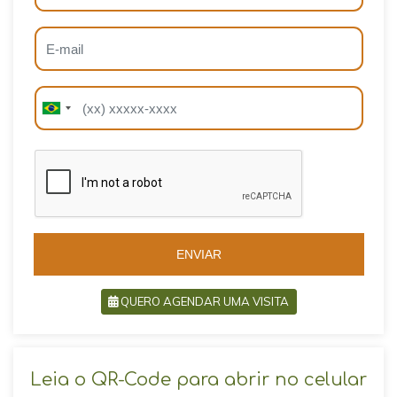
B
B
r
r
a
a
z
z
i
i
l
l
+
+
5
5
5
5
ENVIAR
QUERO AGENDAR UMA VISITA
SOLICITAR AGENDAMENTO
Leia o QR-Code para abrir no celular