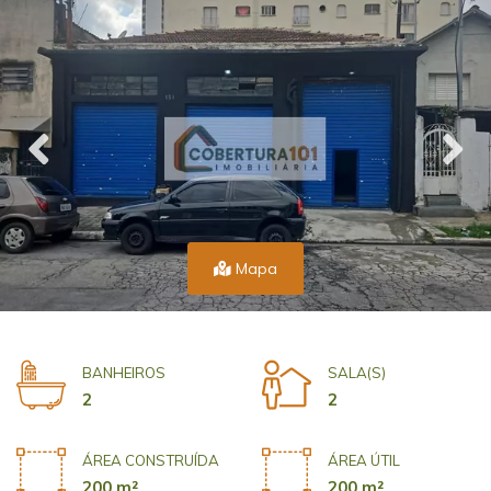
Mapa
BANHEIROS
SALA(S)
2
2
ÁREA CONSTRUÍDA
ÁREA ÚTIL
200 m²
200 m²