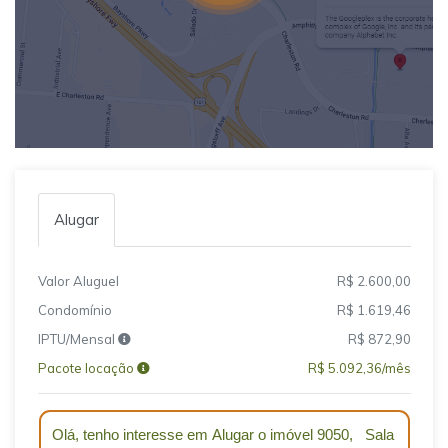
Alugar
Valor Aluguel
R$ 2.600,00
Condomínio
R$ 1.619,46
IPTU/Mensal
R$ 872,90
Pacote locação
R$ 5.092,36/mês
Qual o melhor dia e horário pra você?